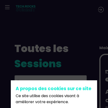
Toutes les
Mai
Sessions
A propos des cookies sur ce site
Dates
Ce site utilise des cookies visant à
améliorer votre expérience.
2 déc.
3 déc.
R