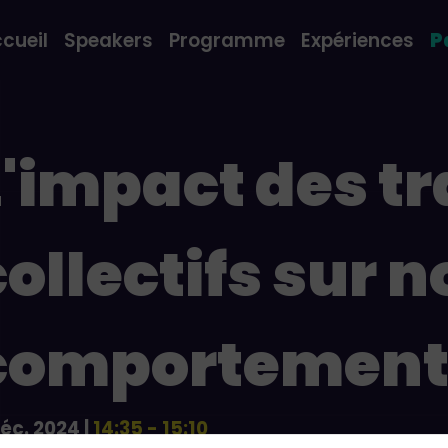
cueil
Speakers
Programme
Expériences
P
L'impact des 
collectifs sur n
comportement
déc. 2024
|
14:35
-
15:10