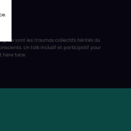
ce.
erg. Ce sont les traumas collectifs hérités du
scients. Un talk inclusif et participatif pour