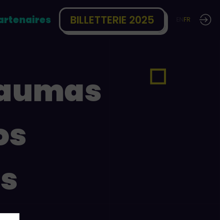
BILLETTERIE 2025
artenaires
EN
FR
traumas
os
s