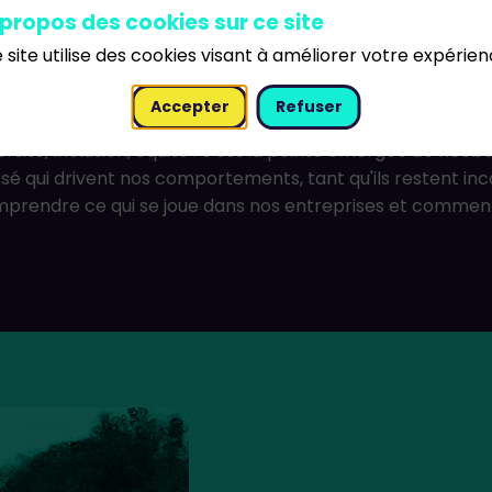
in Stage
 propos des cookies sur ce site
 site utilise des cookies visant à améliorer votre expérien
iversité
Inclusion
Equité
scription
Accepter
Refuser
ersité, Inclusion, équité : c'est la pointe émergée de l'iceb
sé qui drivent nos comportements, tant qu'ils restent incon