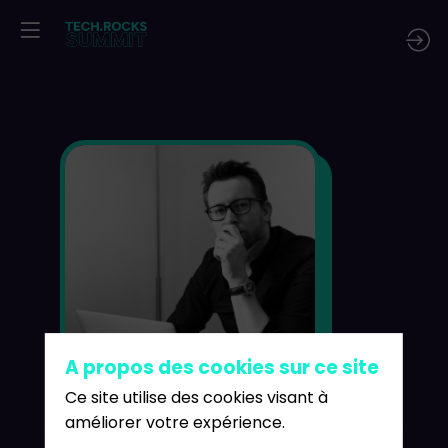
Auré
Cap
20
AC
Mi
CTO
A propos des cookies sur ce site
Ce site utilise des cookies visant à
améliorer votre expérience.