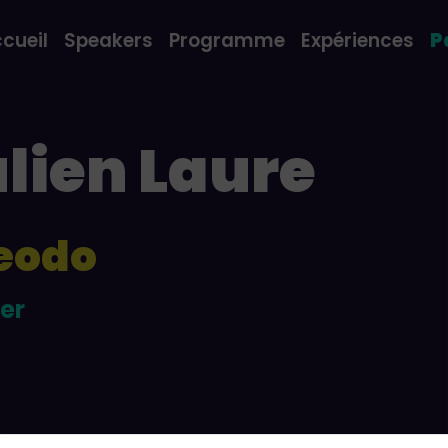
cueil
Speakers
Programme
Expériences
P
lien
Laure
eodo
er