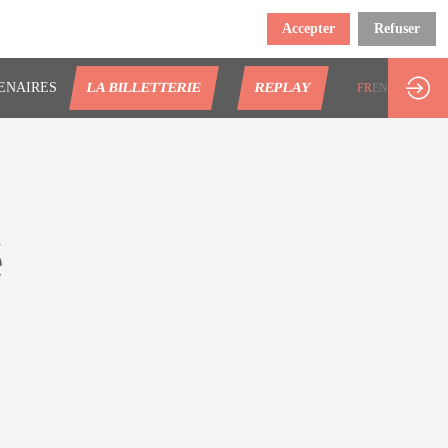
Accepter
Refuser
ENAIRES
LA BILLETTERIE
REPLAY
FR
EN
é