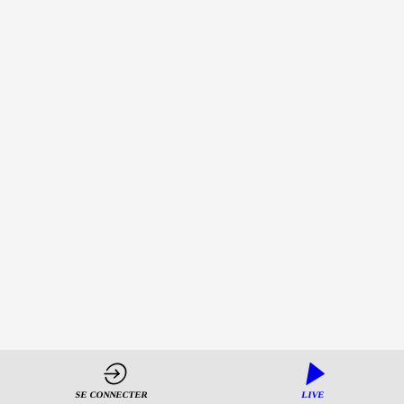
créer
et
maintenir
le
désir
d'innover
?
8
déc.
2022
—
SE CONNECTER
LIVE