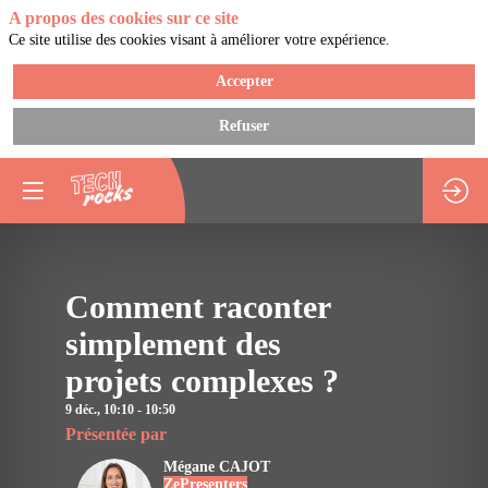
A propos des cookies sur ce site
Ce site utilise des cookies visant à améliorer votre expérience.
Accepter
Refuser
Vous devez être inscrit
connecté pour accéde
cette fonctionnalité
Inscrivez-vous
Comment raconter
Déjà inscrit ?
Descripti
Connectez-vous pou
simplement des
personnaliser votre
Avez-
expérience !​
vous
projets complexes ?
déjà
Connectez-vous
tenté
9 déc.
,
10:10
-
10:50
de
Présentée par
faire
Mégane
CAJOT
adhérer
ZePresenters