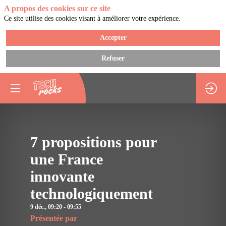
A propos des cookies sur ce site
Ce site utilise des cookies visant à améliorer votre expérience.
Accepter
Refuser
Vous devez être inscrit
connecté pour accéde
cette fonctionnalité
Inscrivez-vous
7 propositions pour
Déjà inscrit ?
Connectez-vous pou
une France
personnaliser votre
expérience !​
innovante
Connectez-vous
technologiquement
9 déc.
,
09:20
-
09:55
Présentée par