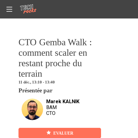
inscrit et connec
pour accéder à
cette
fonctionnalité
INSCRIVEZ-VOUS
CTO Gemba Walk :
Déja inscrit ?
Descrip
Connectez-vou
comment scaler en
pour personnalis
Dans
votre experience
restant proche du
une
équipe
CONNECTEZ-
terrain
VOUS
qui
grandi
11 déc.
,
13:10
-
13:40
un
Présentée par
CTO
Marek
KALNIK
passe
MK
BAM
souvent
CTO
par
une
phase
EVALUER
ou