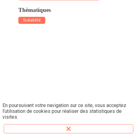
il
Thèmatiques
arrête
de
Scalabilité
coder,
parce
que
l'équipe
a
grandi
rapidem
et
c'est
impossi
pour
lui
En poursuivant votre navigation sur ce site, vous acceptez
de
l’utilisation de cookies pour réaliser des statistiques de
continue
visites.
à
contribu
au