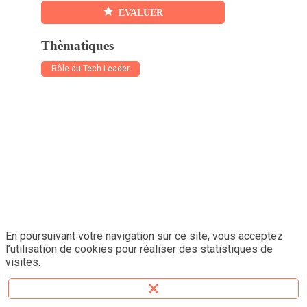
sur
EVALUER
notre
espace
Thèmatiques
de
Rôle du Tech Leader
network
!ecruter
des
personn
issues
de
la
diversit
est
un
enjeu
En poursuivant votre navigation sur ce site, vous acceptez
majeur
l’utilisation de cookies pour réaliser des statistiques de
dans
visites.
les
entrepri
tech.