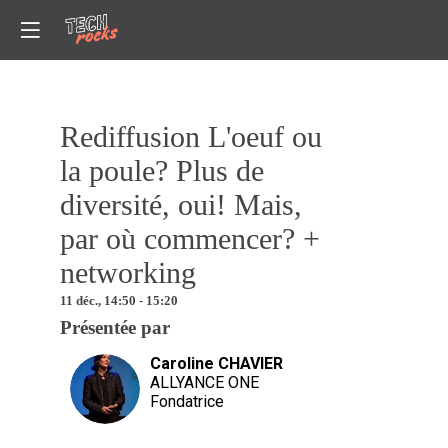
inscrit et connec
pour accéder à
cette
fonctionnalité
INSCRIVEZ-VOUS
Rediffusion L'oeuf ou
Déja inscrit ?
Descrip
Connectez-vou
la poule? Plus de
pour personnalis
Pour
votre experience
diversité, oui! Mais,
ceux
et
CONNECTEZ-
par où commencer? +
VOUS
celles
networking
qui
ont
11 déc.
,
14:50
-
15:20
pu
Présentée par
assister
à
Caroline
CHAVIER
cette
CC
ALLYANCE ONE
conféren
Fondatrice
rendez-
vous