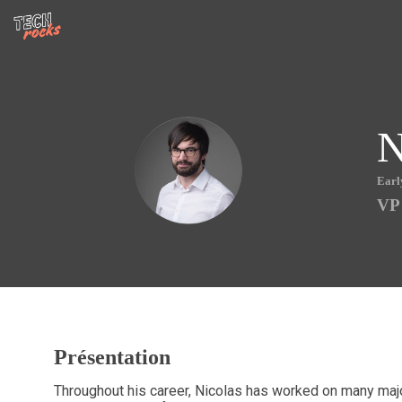
N
NM
Earl
VP
Présentation
Throughout his career, Nicolas has worked on many majo