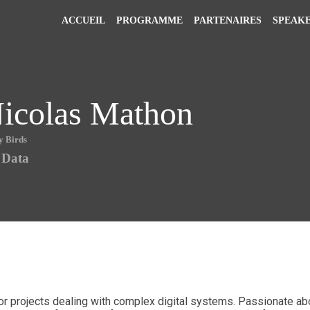
ACCUEIL
PROGRAMME
PARTENAIRES
SPEAK
icolas
Mathon
y Birds
 Data
r projects dealing with complex digital systems. Passionate abo