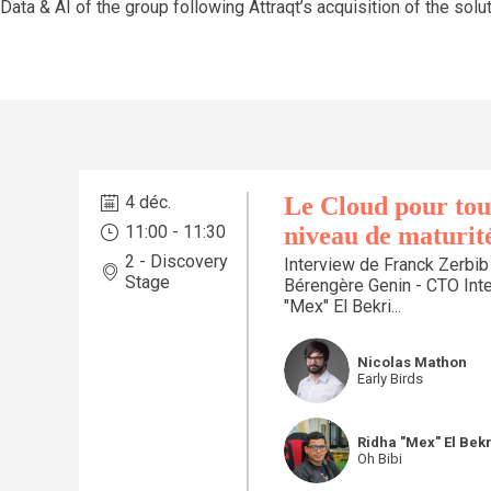
 & AI of the group following Attraqt’s acquisition of the solut
4 déc.
Le Cloud pour tou
11:00
 - 
11:30
niveau de maturit
2 - Discovery
Interview de Franck Zerbib
Stage
Bérengère Genin - CTO Inte
"Mex" El Bekri...
NM
Nicolas
Mathon
Early Birds
R"EBH
Ridha "Mex"
El Bek
Oh Bibi