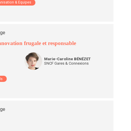
nisation & Equipes
age
nnovation frugale et responsable
MB
Marie-Caroline
BÉNÉZET
SNCF Gares & Connexions
ds
age