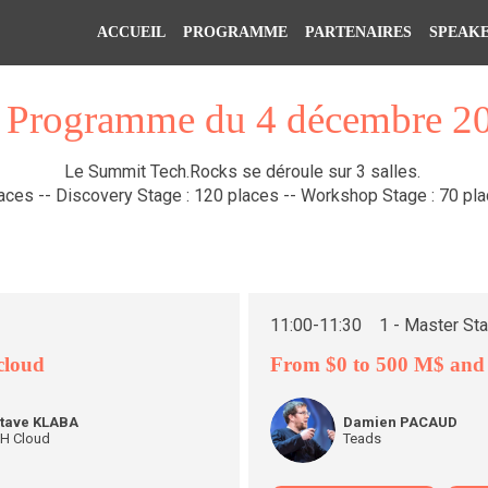
ACCUEIL
PROGRAMME
PARTENAIRES
SPEAK
 Programme du 4 décembre 2
Le Summit Tech.Rocks se déroule sur 3 salles.
aces -- Discovery Stage : 120 places -- Workshop Stage : 70 plac
11:00
-
11:30
1 - Master St
cloud
From $0 to 500 M$ and 
DP
tave
KLABA
Damien
PACAUD
H Cloud
Teads