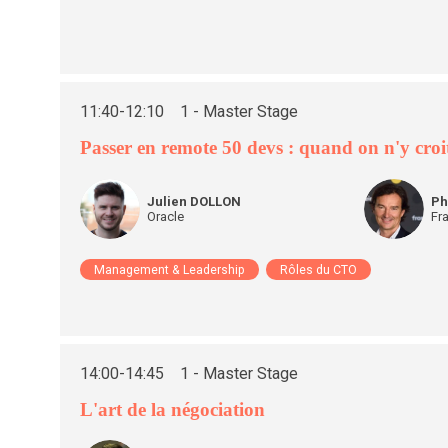
11:40
-
12:10
1 - Master Stage
Passer en remote 50 devs : quand on n'y cro
JD
PD
Julien
DOLLON
Ph
Oracle
Fr
Management & Leadership
Rôles du CTO
14:00
-
14:45
1 - Master Stage
L'art de la négociation