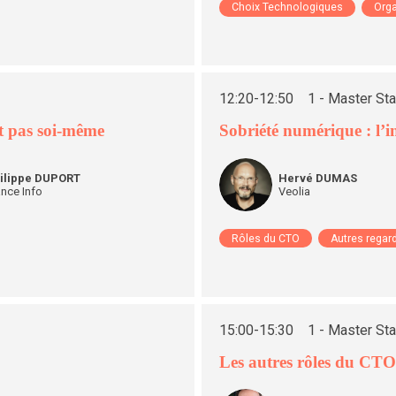
Choix Technologiques
Orga
12:20
-
12:50
1 - Master St
it pas soi-même
Sobriété numérique : l’i
HD
ilippe
DUPORT
Hervé
DUMAS
ance Info
Veolia
Rôles du CTO
Autres regar
15:00
-
15:30
1 - Master St
Les autres rôles du CTO