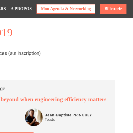
ERS
A PROPOS
Mon Agenda & Networking
Billetterie
019
es (sur inscription)
age
beyond when engineering efficiency matters
JP
Jean-Baptiste
PRINGUEY
Teads