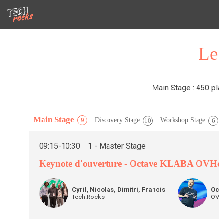
Le
Main Stage : 450 pl
Main Stage
Discovery Stage
Workshop Stage
9
10
6
09:15
-
10:30
1 - Master Stage
Keynote d'ouverture - Octave KLABA OVH
CNDF
OK
Cyril, Nicolas, Dimitri, Francis
Oc
Tech.Rocks
OV