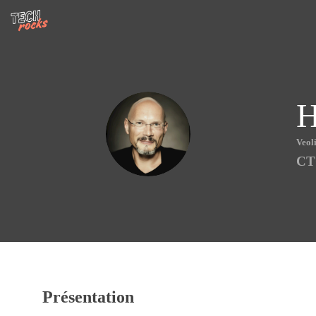
H
HD
Veol
CT
Présentation