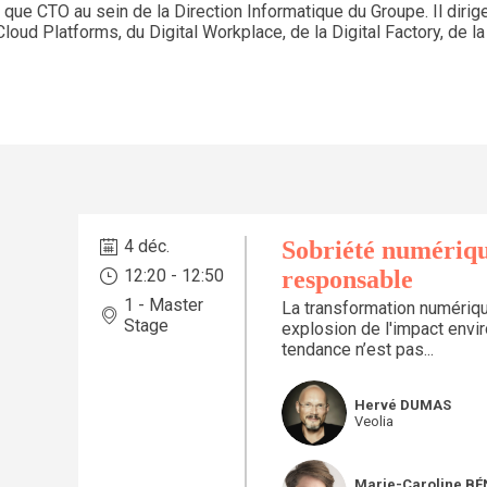
que CTO au sein de la Direction Informatique du Groupe. Il diri
Cloud Platforms, du Digital Workplace, de la Digital Factory, de l
4 déc.
Sobriété numérique
12:20
 - 
12:50
responsable
1 - Master
La transformation numériqu
Stage
explosion de l'impact env
tendance n’est pas...
HD
Hervé
DUMAS
Veolia
Marie-Caroline
BÉ