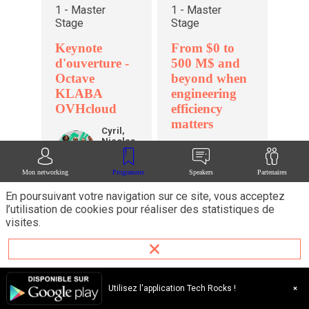
1 - Master
1 - Master
Stage
Stage
Keynote
From $0 to
d'ouverture -
500 M$ and
Octave
beyond when
KLABA
engineering
OVHcloud
efficiency
matters
Cyril,
Nicolas,
CNDF
Dimitri,
Damien
DP
Francis
PACAUD
Tech.Rocks
Mon networking
Programme
Speakers
Partenaires
Teads
Octave
OK
En poursuivant votre navigation sur ce site, vous acceptez
KLABA
Jean-
OVH
l’utilisation de cookies pour réaliser des statistiques de
JP
Baptiste
Cloud
visites.
PRINGUEY
Teads
Choix Technologiques
Organisation & Equipes
Utilisez l'application Tech Rocks !