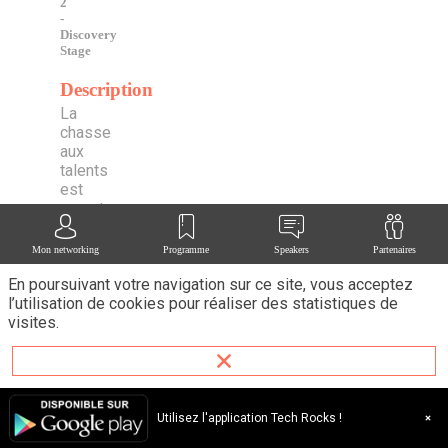
2
-
Discovery
Stage
Description
La
chasse
aux
talents
est
ouverte,
mais
comment
Mon networking
Programme
Speakers
Partenaires
(et
En poursuivant votre navigation sur ce site, vous acceptez
pourquoi)
l’utilisation de cookies pour réaliser des statistiques de
chasser
visites.
lorsque
l’on
est
CTO
?
Retour
Utilisez l'application Tech Rocks !
d’expérience