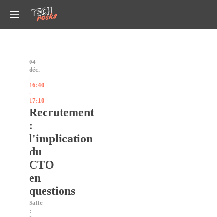
04
déc.
|
16:40
-
17:10
Recrutement
:
l'implication
du
CTO
en
questions
Salle
: