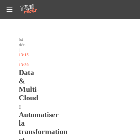
04
déc.
|
13:15
-
13:30
Data
&
Multi-
Cloud
:
Automatiser
la
transformation
et