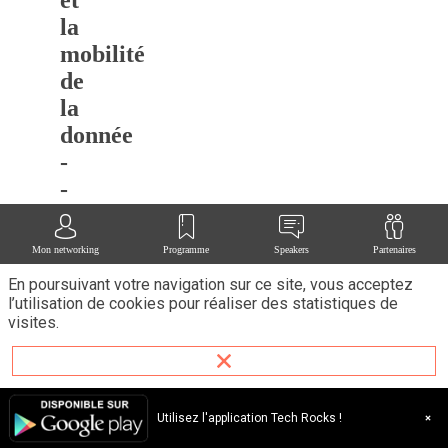
la
mobilité
de
la
donnée
-
-
Koyeb
Salle
Mon networking
Programme
Speakers
Partenaires
:
2
En poursuivant votre navigation sur ce site, vous acceptez
-
l’utilisation de cookies pour réaliser des statistiques de
Discovery
Stage
visites.
Description
Speaker
:
Utilisez l'application Tech Rocks !
Yann
Léger,