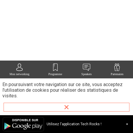
tran
retai
agri
éner
tele
et
les
déc
au
quot
Des
aux
Bus
Mon networking
Programme
Speakers
Partenaires
Dec
En poursuivant votre navigation sur ce site, vous acceptez
Mak
l’utilisation de cookies pour réaliser des statistiques de
FW
visites.
adr
une
aud
de
plu
Utilisez l'application Tech Rocks !
d'un
mill