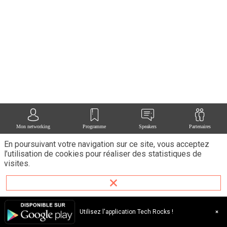
tec
en
Fra
Dep
201
Mal
acc
la
tra
du
mo
du
trav
en
Mon networking
Programme
Speakers
Partenaires
con
En poursuivant votre navigation sur ce site, vous acceptez
plu
l’utilisation de cookies pour réaliser des statistiques de
de
visites.
150
000
fre
des
mét
Utilisez l'application Tech Rocks !
du
num