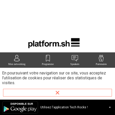
vos
appl
san
vou
sou
de
la
ges
de
l’in
Pla
est
une
plat
Mon networking
Programme
Speakers
Partenaires
for
En poursuivant votre navigation sur ce site, vous acceptez
en
l’utilisation de cookies pour réaliser des statistiques de
tant
visites.
que
ser
(Pa
mult
tec
Utilisez l'application Tech Rocks !
mult
clou