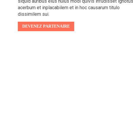
siquid auribus eius huius modi quivis infudisset ignotus
acerbum et inplacabilem et in hoc causarum titulo
DEVENEZ PARTENAIRE