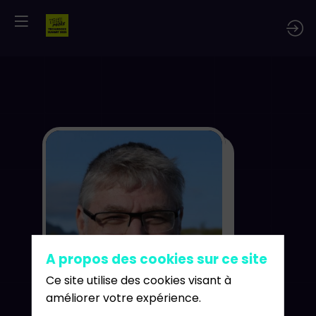
Patr
Debo
AI
Na
PD
D
A propos des cookies sur ce site
Ce site utilise des cookies visant à
AI P
améliorer votre expérience.
Eng