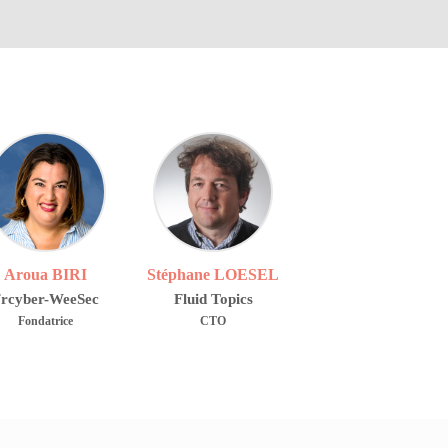
AB
SL
Aroua
BIRI
Stéphane
LOESEL
rcyber-WeeSec
Fluid Topics
Fondatrice
CTO