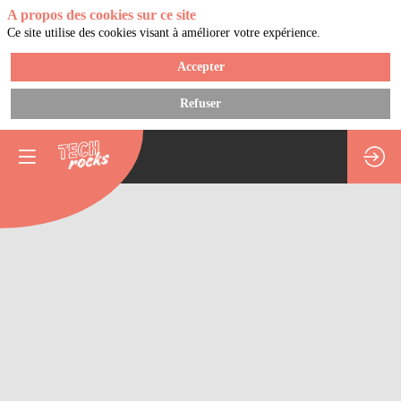
A propos des cookies sur ce site
Ce site utilise des cookies visant à améliorer votre expérience.
Accepter
Refuser
Show
Delaurentis
7
déc.
2023
—
18:05