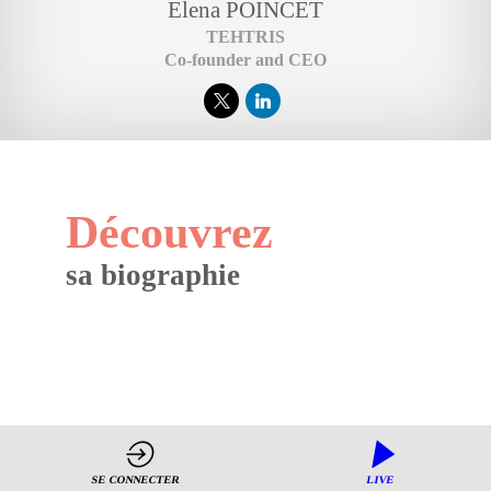
Elena
POINCET
TEHTRIS
Co-founder and CEO
Élén
Découvrez
POI
a
sa biographie
fait
sa
carri
dans
l’ar
de
terre
d’ab
puis
au
Serv
Acti
de
SE CONNECTER
LIVE