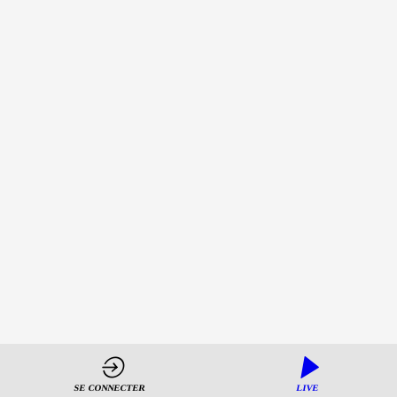
-
Idéologie
versus
réalité
8
déc.
2022
—
10:40
-
11:15
Comet
Meetings
-
Plénière
-
JOUR
SE CONNECTER
LIVE