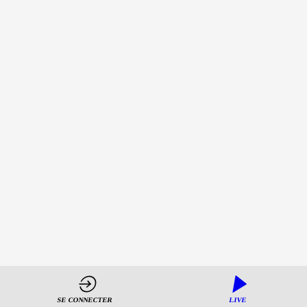
08:00
-
08:30
Comet
Meetings
-
Plénière
-
JOUR
2
Organisation
Web3
Cybersécurité
Green IT
Résilience
SE CONNECTER
LIVE