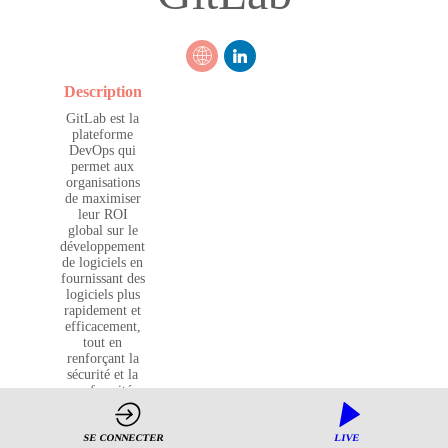
Description
GitLab est la
plateforme
DevOps qui
permet aux
organisations
de maximiser
leur ROI
global sur le
développement
de logiciels en
fournissant des
logiciels plus
rapidement et
efficacement,
tout en
renforçant la
sécurité et la
conformité.
GitLab compte
désormais
environ 30
SE CONNECTER
LIVE