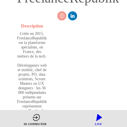
Description
Créée en 2015,
FreelanceRepublik
est la plateforme
spécialiste, en
France, des
métiers de la tech.
Développeurs web
et mobile, chef de
projets, PO, data
scientists, Scrum
Masters ou UX
designers : les 36
000 indépendants
présents sur
FreelanceRepublik
représentent
aujourd'hui la plus
belles
communautés
freelances 100%
SE CONNECTER
LIVE