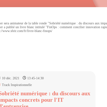
ier sera animateur de la table ronde "Sobriété numérique : du discours aux impac
ier a publié un livre blanc intitulé "FinOps : comment concilier innovation rapi
s://www.sfeir.com/fr/livre-blanc-finops/
10 déc. 2021
13:45
-
14:30
Track Inspirationnelle
Sobriété numérique : du discours aux
impacts concrets pour l'IT
d'entreprise