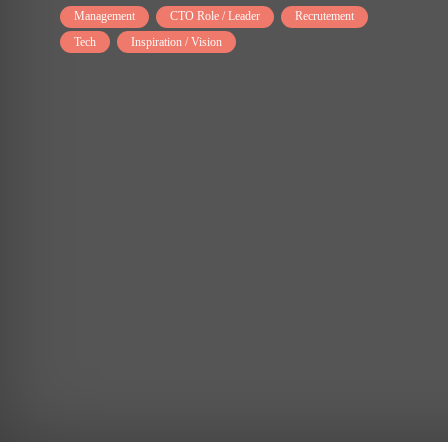
Management
CTO Role / Leader
Recrutement
Tech
Inspiration / Vision