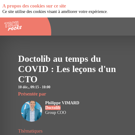
A propos des cookies sur ce site
Ce site utilise des cookies visant à améliorer votre expérience.
Doctolib au temps du
COVID : Les leçons d'un
CTO
10 déc.
,
09:15
-
10:00
Présentée par
Philippe
VIMARD
Doctolib
PV
Group COO
Thèmatiques