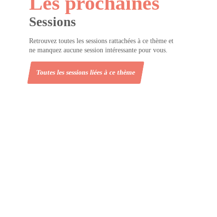
Les prochaines
Sessions
Retrouvez toutes les sessions rattachées à ce thème et
ne manquez aucune session intéressante pour vous.
Toutes les sessions liées à ce thème
t
c