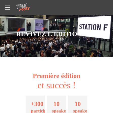
REVIVEZ L'EDITION 2017
Première édition
et succès !
+300
10
10
participants
speakers
speakers