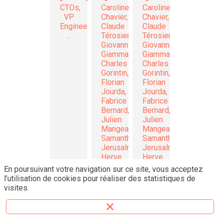
CTOs,
Caroline
Caroline
VP
Chavier,
Chavier,
Engineering,
Claude
Claude
...
Térosier,
Térosier,
Giovanna
Giovanna
Giammarino,
Giammarino,
Charles
Charles
Gorintin,
Gorintin,
Florian
Florian
Jourda,
Jourda,
Fabrice
Fabrice
Bernard,
Bernard,
Julien
Julien
Mangeard,
Mangeard,
Samantha
Samantha
Jerusalmy,
Jerusalmy,
Herve
Herve
Lourdin,
Lourdin,
En poursuivant votre navigation sur ce site, vous acceptez
Julien
Julien
l’utilisation de cookies pour réaliser des statistiques de
Lemoine,
Lemoine,
visites.
Michael
Michael
Ballé,
Ballé,
Nicolas
Nicolas