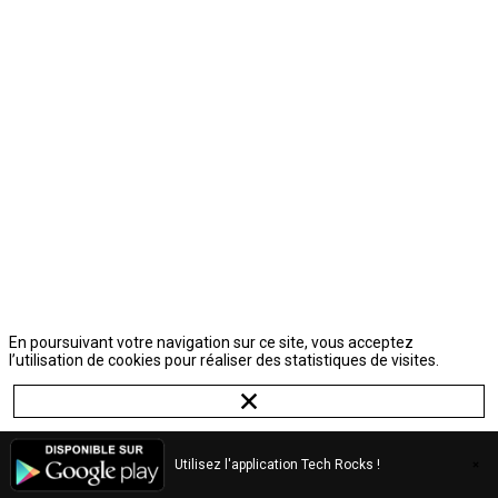
d’œ
tech
et
digi
ave
3
mod
cont
au
choi
:
équ
déd
exte
recr
free
Pen
c'es
:
-
En poursuivant votre navigation sur ce site, vous acceptez
1.00
l’utilisation de cookies pour réaliser des statistiques de visites.
ingé
et
50
cons
emp
à
Utilisez l'application Tech Rocks !
plei