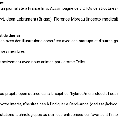
nt
 un journaliste à France Info. Accompagné de 3 CTOs de structures d
vy
)
Jean
Lebrument
(
Brigad
)
Florence
Moreau
(
incepto-medical
net de demain
tion avec des illustrations concrètes avec des startups et d'autres g
 de ses membres
t activement avec nous animée par Jérome Tollet:
e nos projets open source dans le sujet de l’hybride/multi-cloud et ses
jà votre intérêt, n’hésitez pas à l’indiquer à Carol-Anne (cacisse@cis
 mutations technologiques au sein des entreprises qui favorisent l'in