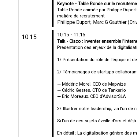
Keynote - Table Ronde sur le recruteme
Table Ronde animée par Philippe Duport
Philippe
Duport
Marc G
Gauthier
(
Dri
10:15 - 11:15
10:15
Talk - Cisco : Inventer ensemble l’Inter
Présentation des enjeux de la digitalisa
1/ Présentation du rôle de l'équipe et
2/ Témoignages de startups collaboran
-- Médéric Morel, CEO de Mapwize
-- Cédric Gestes, CTO de Tanker.io
-- Eric Moreaux. CEO d'AdvisorSLA
3/ Illustrer notre leadership, via l’un d
Si l’un de ces sujets éveille d’ors et dé
En détail : La digitalisation génère des