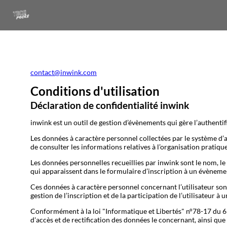
contact@inwink.com
Conditions d'utilisation
Déclaration de confidentialité inwink
inwink est un outil de gestion d’évènements qui gère l’authentif
Les données à caractère personnel collectées par le système d’a
de consulter les informations relatives à l’organisation pratiqu
Les données personnelles recueillies par inwink sont le nom, le 
qui apparaissent dans le formulaire d’inscription à un évèneme
Ces données à caractère personnel concernant l’utilisateur son
gestion de l’inscription et de la participation de l’utilisateur à
Conformément à la loi "Informatique et Libertés" n°78-17 du 6 ja
d'accès et de rectification des données le concernant, ainsi que