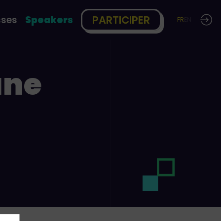
PARTICIPER
sses
Speakers
FR
EN
ane