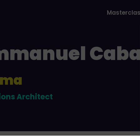
Mastercla
mmanuel
Cab
gma
ions Architect