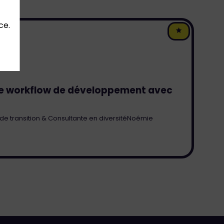
ce.
re workflow de développement avec
de transition & Consultante en diversité
Noémie