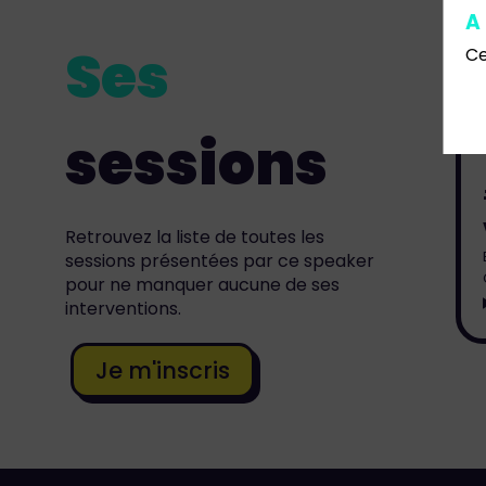
A
Ses
Ce
sessions
Retrouvez la liste de toutes les
sessions présentées par ce speaker
pour ne manquer aucune de ses
interventions.
Je m'inscris