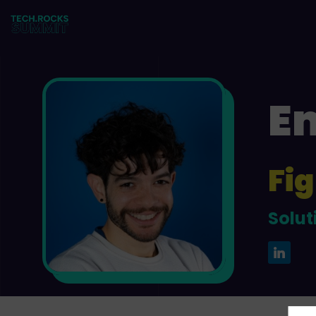
E
Fi
EC
Solut