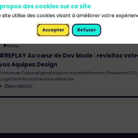
 propos des cookies sur ce site
 site utilise des cookies visant à améliorer votre expérien
Masterclass
Accepter
Refuser
19 nov. 2024
11:00
12:00
Online
#REPLAY Au cœur de Dev Mode : revisitez vot
vos équipes Design
Emmanuel
Cabane
Figma
Solutions Architect
Florence
Chabanois
CTO 
Coget
Tech.Rocks
Directrice Générale
Description